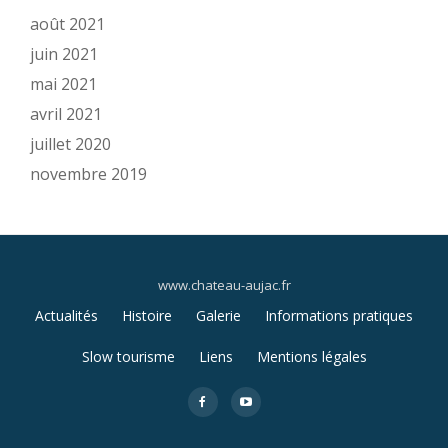
août 2021
juin 2021
mai 2021
avril 2021
juillet 2020
novembre 2019
www.chateau-aujac.fr
Menu
Actualités
Histoire
Galerie
Informations pratiques
secondaire
Slow tourisme
Liens
Mentions légales
fa-
fa-
facebook
youtube-
play