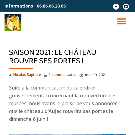
Informations :
06.86.66.20.66
fa-
fa-
facebook
youtu
Aller
play
au
DÉ
contenu
LA
SAISON 2021 : LE CHÂTEAU
NA
ROUVRE SES PORTES !
Nicolas Baptiste
0 commentaires
mai 10, 2021
Suite à la communication du calendrier
gouvernemental concernant la réouverture des
musées, nous avons le plaisir de vous annoncer
que
le château d’Aujac rouvrira ses portes le
dimanche 6 juin !
–