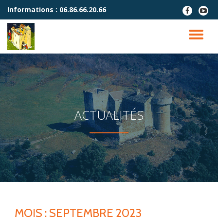
Informations :
06.86.66.20.66
fa-
fa-
facebook
youtu
Aller
play
au
DÉ
contenu
LA
NA
ACTUALITÉS
MOIS :
SEPTEMBRE 2023