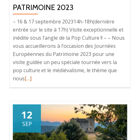
PATRIMOINE 2023
– 16 & 17 septembre 202314h-18h(dernière
entrée sur le site à 17h) Visite exceptionnelle et
inédite sous l’angle de la Pop Culture !! – – Nous
vous accueillerons à l’occasion des Journées
Européennes du Patrimoine 2023 pour une
visite guidée un peu spéciale tournée vers la
pop culture et le médiévalisme, le thème que
En
nous
[…]
savoir
plus
surJournées
Européennes
12
du
SEP
Patrimoine
2023