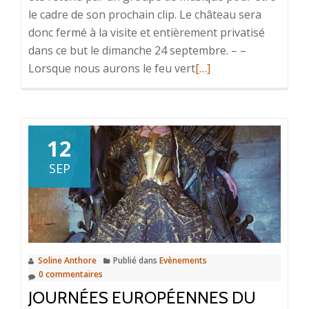
le cadre de son prochain clip. Le château sera
donc fermé à la visite et entièrement privatisé
dans ce but le dimanche 24 septembre. – –
En
Lorsque nous aurons le feu vert
[…]
savoir
plus
surÉvènement
:
12
tournage
SEP
–
privatisation
du
site
!
Soline Anthore
Publié dans
Evènements
0 commentaires
JOURNÉES EUROPÉENNES DU