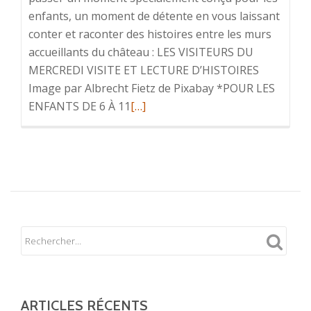
enfants, un moment de détente en vous laissant
conter et raconter des histoires entre les murs
accueillants du château : LES VISITEURS DU
MERCREDI VISITE ET LECTURE D’HISTOIRES
Image par Albrecht Fietz de Pixabay *POUR LES
En
ENFANTS DE 6 À 11
[…]
savoir
plus
surDes
mercredis
pour
les
enfants
!
ARTICLES RÉCENTS