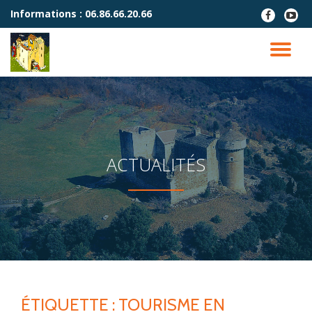
Informations :
06.86.66.20.66
fa-
fa-
facebook
youtu
Aller
play
au
DÉ
contenu
LA
NA
ACTUALITÉS
ÉTIQUETTE :
TOURISME EN