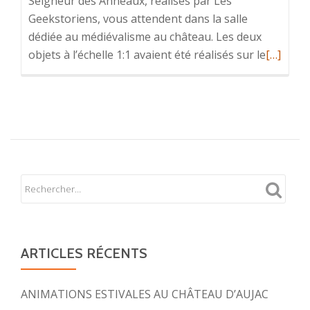
Seigneur des Anneaux, réalisés par Les
Geekstoriens, vous attendent dans la salle
dédiée au médiévalisme au château. Les deux
En
objets à l’échelle 1:1 avaient été réalisés sur le
[…]
savoir
plus
surUn
Trône
de
Fer
vous
attend
au
château
!
ARTICLES RÉCENTS
ANIMATIONS ESTIVALES AU CHÂTEAU D’AUJAC