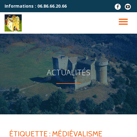
Informations :
06.86.66.20.66
fa-
fa-
facebook
youtu
Aller
play
au
DÉ
contenu
LA
NA
ACTUALITÉS
ÉTIQUETTE :
MÉDIÉVALISME