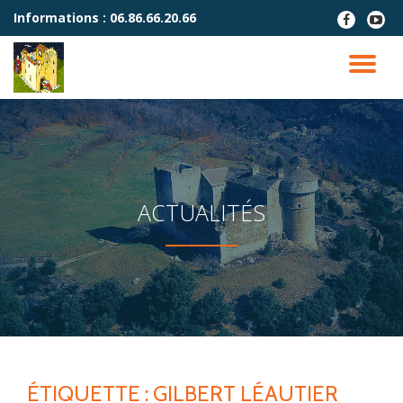
Informations :
06.86.66.20.66
fa-
fa-
facebook
youtu
Aller
play
au
DÉ
contenu
LA
NA
ACTUALITÉS
ÉTIQUETTE :
GILBERT LÉAUTIER