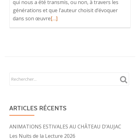
qui nous a été transmis, ou non, à travers les
générations et que l’auteur choisit d’évoquer
En
dans son œuvre
[…]
savoir
plus
surLes
Nuits
de
la
Lecture
2025
ARTICLES RÉCENTS
ANIMATIONS ESTIVALES AU CHÂTEAU D’AUJAC
Les Nuits de la Lecture 2026